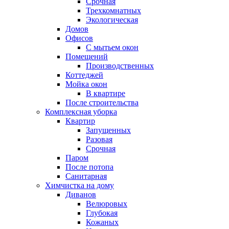
Срочная
Трехкомнатных
Экологическая
Домов
Офисов
С мытьем окон
Помещений
Производственных
Коттеджей
Мойка окон
В квартире
После строительства
Комплексная уборка
Квартир
Запущенных
Разовая
Срочная
Паром
После потопа
Санитарная
Химчистка на дому
Диванов
Велюровых
Глубокая
Кожаных