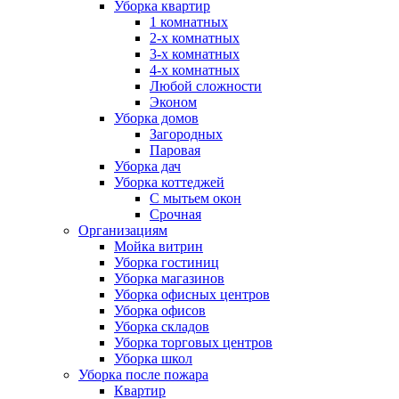
Уборка квартир
1 комнатных
2-х комнатных
3-х комнатных
4-х комнатных
Любой сложности
Эконом
Уборка домов
Загородных
Паровая
Уборка дач
Уборка коттеджей
С мытьем окон
Срочная
Организациям
Мойка витрин
Уборка гостиниц
Уборка магазинов
Уборка офисных центров
Уборка офисов
Уборка складов
Уборка торговых центров
Уборка школ
Уборка после пожара
Квартир