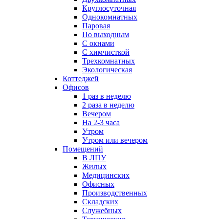
Круглосуточная
Однокомнатных
Паровая
По выходным
С окнами
С химчисткой
Трехкомнатных
Экологическая
Коттеджей
Офисов
1 раз в неделю
2 раза в неделю
Вечером
На 2-3 часа
Утром
Утром или вечером
Помещений
В ЛПУ
Жилых
Медицинских
Офисных
Производственных
Складских
Служебных