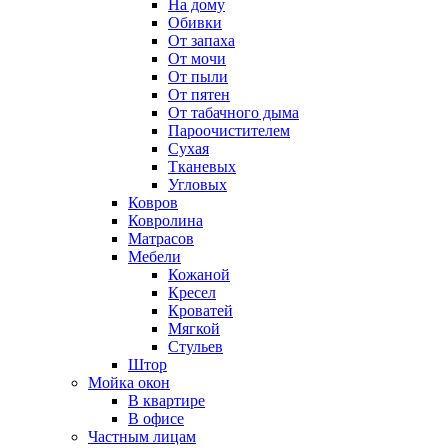
На дому
Обивки
От запаха
От мочи
От пыли
От пятен
От табачного дыма
Пароочистителем
Сухая
Тканевых
Угловых
Ковров
Ковролина
Матрасов
Мебели
Кожаной
Кресел
Кроватей
Мягкой
Стульев
Штор
Мойка окон
В квартире
В офисе
Частным лицам