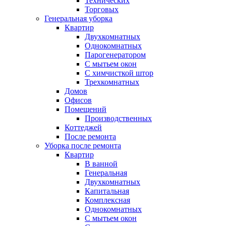
Технических
Торговых
Генеральная уборка
Квартир
Двухкомнатных
Однокомнатных
Парогенератором
С мытьем окон
С химчисткой штор
Трехкомнатных
Домов
Офисов
Помещений
Производственных
Коттеджей
После ремонта
Уборка после ремонта
Квартир
В ванной
Генеральная
Двухкомнатных
Капитальная
Комплексная
Однокомнатных
С мытьем окон