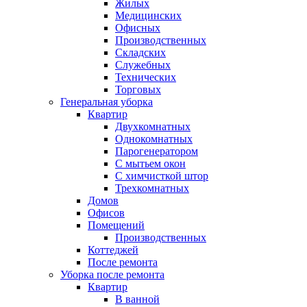
Жилых
Медицинских
Офисных
Производственных
Складских
Служебных
Технических
Торговых
Генеральная уборка
Квартир
Двухкомнатных
Однокомнатных
Парогенератором
С мытьем окон
С химчисткой штор
Трехкомнатных
Домов
Офисов
Помещений
Производственных
Коттеджей
После ремонта
Уборка после ремонта
Квартир
В ванной