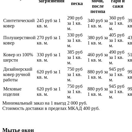
загрязнения
мочи,
гари и
песка
после
сажи
потопа
290 руб
360 руб
Синтетический
245 руб за 1
340 руб за
39
за 1 кв.
за 1 кв.
ковер
кв. м.
1 кв. м.
кв
м.
м.
330 руб
405 руб
Полушерстяной
270 руб за 1
380 руб за
43
за 1 кв.
за 1 кв.
ковер
кв. м.
1 кв. м.
кв
м.
м.
385 руб
490 руб
Ковер из 100%
330 руб за 1
460 руб за
51
за 1 кв.
за 1 кв.
шерсти
кв. м.
1 кв. м.
кв
м.
м.
Дизайнерский
750 руб
945 руб
620 руб за 1
880 руб за
99
ковер ручной
за 1 кв.
за 1 кв.
кв. м.
1 кв. м.
кв
работы
м.
м.
750 руб
945 руб
Меховые
620 руб за 1
880 руб за
99
за 1 кв.
за 1 кв.
изделия
кв. м.
1 кв. м.
кв
м.
м.
Минимальный заказ на 1 выезд 2 000 руб.
Стоимость доставки в пределах МКАД 400 руб.
Мытье окон