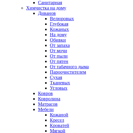
Санитарная
Химчистка на дому
Диванов
Велюровых
Глубокая
Кожаных
На дому
Обивки
От запаха
От мочи
От пыли
От пятен
От табачного дыма
Пароочистителем
Сухая
Тканевых
Угловых
Ковров
Ковролина
Матрасов
Мебели
Кожаной
Кресел
Кроватей
Мягкой