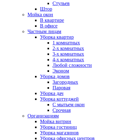
Стульев
Штор
Мойка окон
В квартире
В офисе
Частным лицам
Уборка квартир
1 комнатных
2-х комнатных
3-х комнатных
4-х комнатных
Любой сложности
Эконом
Уборка домов
Загородных
Паровая
Уборка дач
Уборка коттеджей
С мытьем окон
Срочная
Организациям
Мойка витрин
Уборка гостиниц
Уборка магазинов
Уборка офисных центров